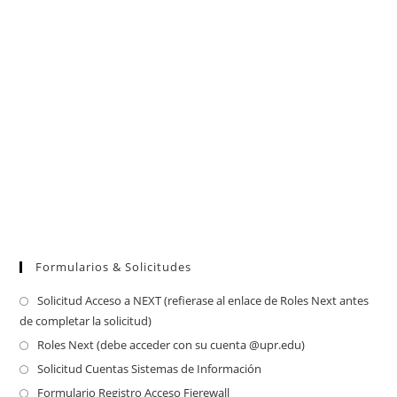
¿Cómo autenticar tu cuenta de Microsoft?
¿Como acceeder Microsoft Azure Dev Tools for Teaching?
¿Cómo cambiar mi contraseña del Correo Electrónico?
¿Cómo accedo Outlook vía navegador?
¿Cómo accedo Outlook vía Android?
Outlook en Español
Outlook en Inglés
Formularios & Solicitudes
Solicitud Acceso a NEXT (refierase al enlace de Roles Next antes
de completar la solicitud)
Roles Next (debe acceder con su cuenta @upr.edu)
Solicitud Cuentas Sistemas de Información
Formulario Registro Acceso Fierewall